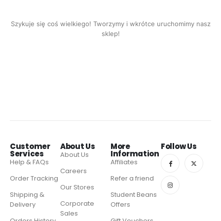
Szykuje się coś wielkiego! Tworzymy i wkrótce uruchomimy nasz
sklep!
Customer
About Us
More
Follow Us
Services
Information
About Us
Help & FAQs
Affiliates
Careers
Order Tracking
Refer a friend
Our Stores
Shipping &
Student Beans
Corporate
Delivery
Offers
Sales
Orders History
Gift Vouchers