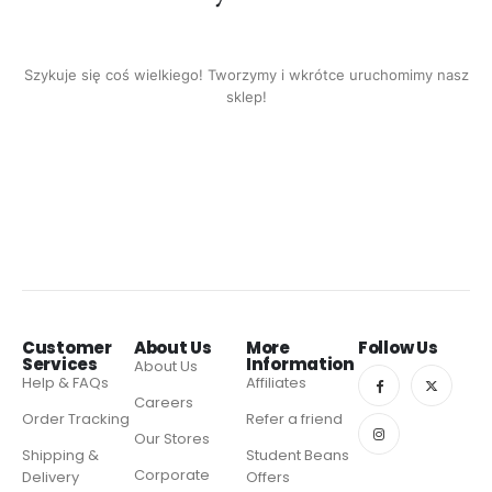
Szykuje się coś wielkiego! Tworzymy i wkrótce uruchomimy nasz
sklep!
Customer
About Us
More
Follow Us
Services
Information
About Us
Help & FAQs
Affiliates
Careers
Order Tracking
Refer a friend
Our Stores
Shipping &
Student Beans
Corporate
Delivery
Offers