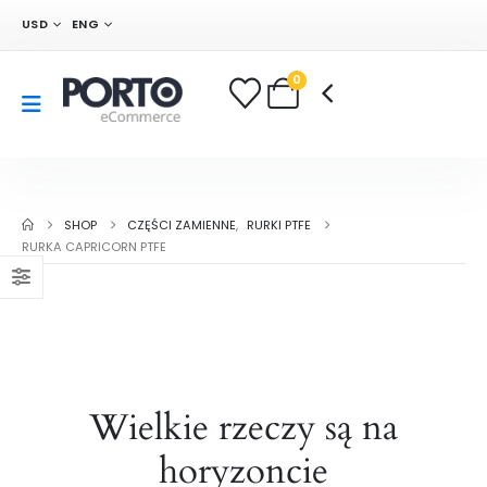
USD
ENG
0
SHOP
CZĘŚCI ZAMIENNE
,
RURKI PTFE
RURKA CAPRICORN PTFE
Wielkie rzeczy są na
horyzoncie