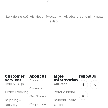
Szykuje się coś wielkiego! Tworzymy i wkrótce uruchomimy nasz
sklep!
Customer
About Us
More
Follow Us
Services
Information
About Us
Help & FAQs
Affiliates
Careers
Order Tracking
Refer a friend
Our Stores
Shipping &
Student Beans
Corporate
Delivery
Offers